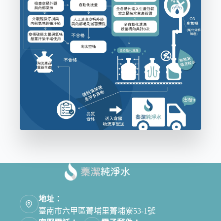
地址：
臺南市六甲區菁埔里菁埔寮53-1號