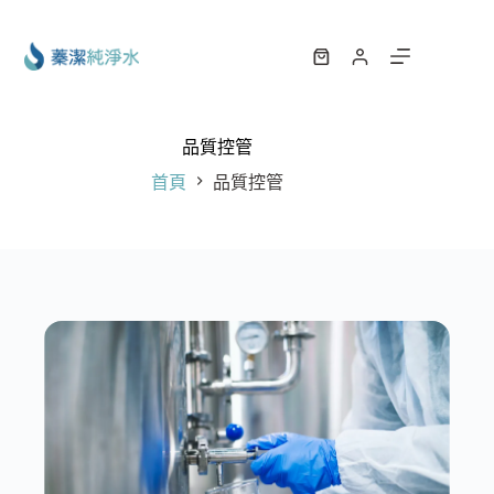
跳
至
主
購
要
物
內
車
容
品質控管
首頁
品質控管