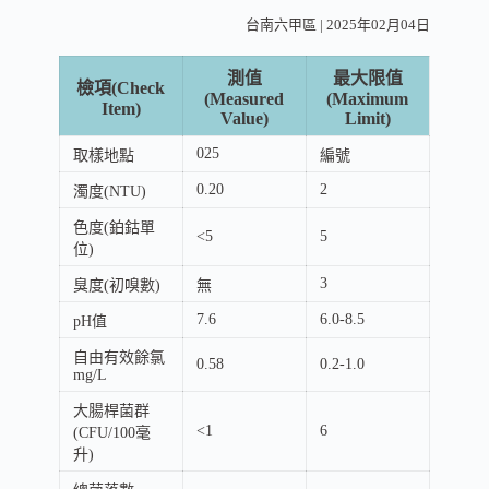
台南六甲區 | 2025年02月04日
測值
最大限值
檢項(Check
(Measured
(Maximum
Item)
Value)
Limit)
025
取樣地點
編號
0.20
2
濁度(NTU)
色度(鉑鈷單
<5
5
位)
3
臭度(初嗅數)
無
7.6
6.0-8.5
pH值
自由有效餘氯
0.58
0.2-1.0
mg/L
大腸桿菌群
<1
6
(CFU/100毫
升)