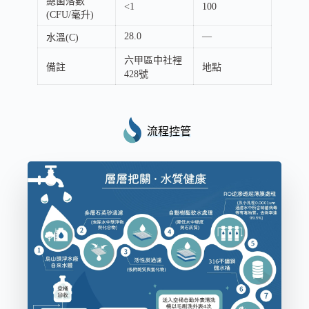
總菌落數
<1
100
(CFU/毫升)
28.0
—
水溫(C)
六甲區中社裡
備註
地點
428號
流程控管